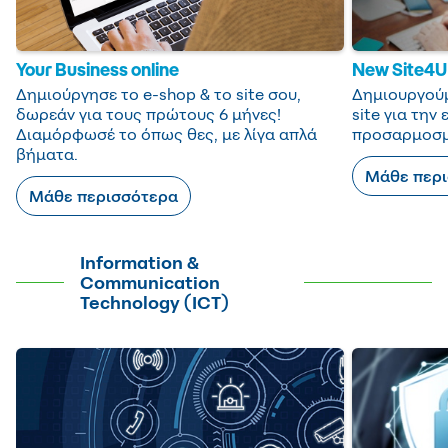
Your Business online
New Site4U
Δημιούργησε το e-shop & το site σου,
Δημιουργούμ
δωρεάν για τους πρώτους 6 μήνες!
site για την
Διαμόρφωσέ το όπως θες, με λίγα απλά
προσαρμοσμέ
βήματα.
Μάθε περ
Μάθε περισσότερα
Information &
Communication
Technology (ICT)