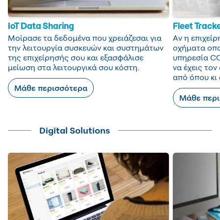
IoT Data Sharing
Fleet Track
Μοίρασε τα δεδομένα που χρειάζεσαι για
Αν η επιχείρ
την λειτουργία συσκευών και συστημάτων
οχήµατα οπο
της επιχείρησής σου και εξασφάλισε
υπηρεσία CO
μείωση στα λειτουργικά σου κόστη.
να έχεις το
από όπου κι 
Μάθε περισσότερα
Μάθε περ
Digital Solutions