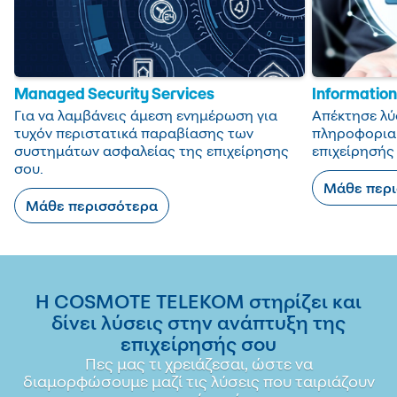
Managed Security Services
Information
Για να λαμβάνεις άμεση ενημέρωση για
Απέκτησε λύ
τυχόν περιστατικά παραβίασης των
πληροφορια
συστημάτων ασφαλείας της επιχείρησης
επιχείρησής
σου.
Μάθε περ
Μάθε περισσότερα
Η COSMOTE TELEKOM στηρίζει και
δίνει λύσεις στην ανάπτυξη της
επιχείρησής σου
Πες μας τι χρειάζεσαι, ώστε να
διαμορφώσουμε μαζί τις λύσεις που ταιριάζουν