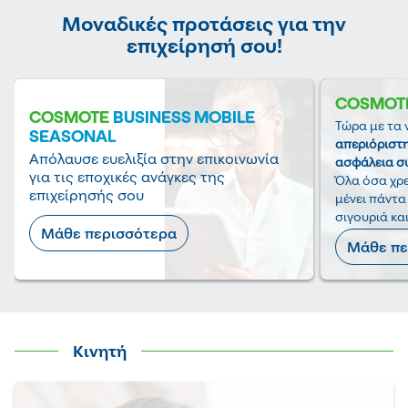
Moναδικές προτάσεις για την
επιχείρησή σου!
COSMOT
COSMOTE
BUSINESS MOBILE
Τώρα με τα 
SEASONAL
απεριόριστη
Απόλαυσε ευελιξία στην επικοινωνία
ασφάλεια σ
για τις εποχικές ανάγκες της
Όλα όσα χρε
επιχείρησής σου
μένει πάντα
σιγουριά και
Μάθε περισσότερα
Μάθε πε
Κινητή