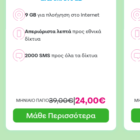
9 GB
για πλοήγηση στο Internet
Απεριόριστα λεπτά
προς εθνικά
δίκτυα
2000 SMS
προς όλα τα δίκτυα
|
24,00€
39,00€
ΜΗΝΙΑΙΟ ΠΑΓΙΟ
ΜΗ
Μάθε Περισσότερα