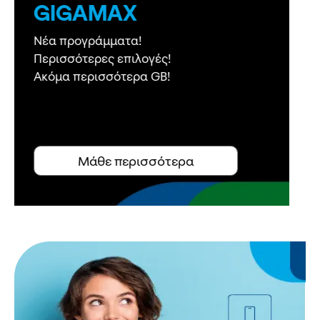
5G WiFi
Γρήγορο Ιnternet στο σπίτι,
παντού στην Ελλάδα,
ΤΩΡΑ
και με απεριόριστα λεπτά ομιλίας!
Μάθε περισσότερα