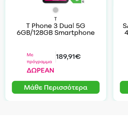
T
T Phone 3 Dual 5G
S
6GB/128GB Smartphone
Με
189,91€
πρόγραμμα
ΔΩΡΕΑΝ
Μάθε Περισσότερα