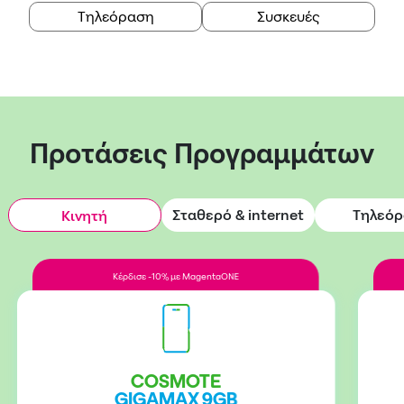
Τηλεόραση
Συσκευές
Προτάσεις Προγραμμάτων
Σταθερό & internet
Τηλεό
Κινητή
Κέρδισε -10% με MagentaONE
COSMOTE
GIGAMAX 9GB