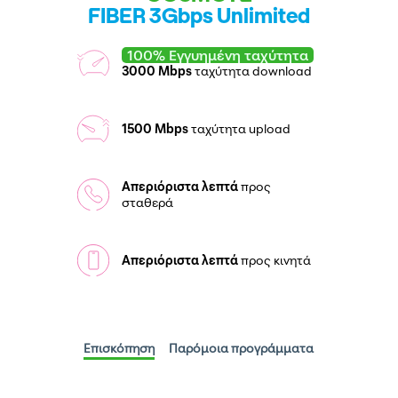
FIBER 3Gbps Unlimited
100% Εγγυημένη ταχύτητα
3000 Mbps
ταχύτητα download
1500 Mbps
ταχύτητα upload
Απεριόριστα λεπτά
προς
σταθερά
Απεριόριστα λεπτά
προς κινητά
Επισκόπηση
Παρόμοια προγράμματα