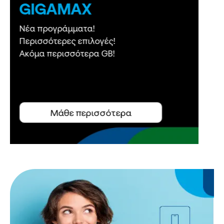
5G WiFi
Γρήγορο Ιnternet στο σπίτι,
παντού στην Ελλάδα,
ΤΩΡΑ
και με απεριόριστα λεπτά ομιλίας!
Μάθε περισσότερα