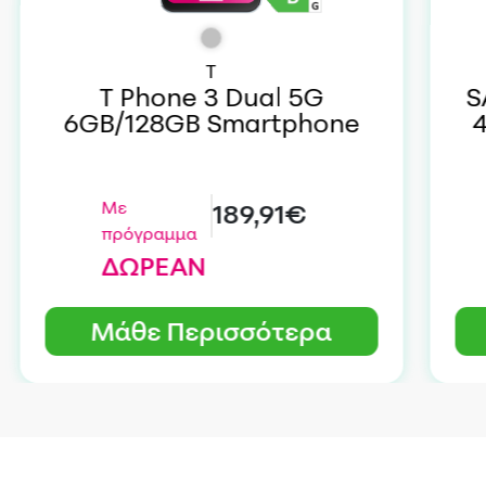
T
T Phone 3 Dual 5G
S
6GB/128GB Smartphone
Με
189,91€
πρόγραμμα
ΔΩΡΕΑΝ
Μάθε Περισσότερα