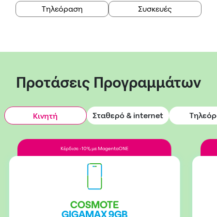
Τηλεόραση
Συσκευές
Προτάσεις Προγραμμάτων
Σταθερό & internet
Τηλεό
Κινητή
Κέρδισε -10% με MagentaONE
COSMOTE
GIGAMAX 9GB