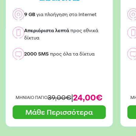
9 GB
για πλοήγηση στο Internet
Απεριόριστα λεπτά
προς εθνικά
δίκτυα
2000 SMS
προς όλα τα δίκτυα
|
24,00€
39,00€
ΜΗΝΙΑΙΟ ΠΑΓΙΟ
ΜΗ
Μάθε Περισσότερα