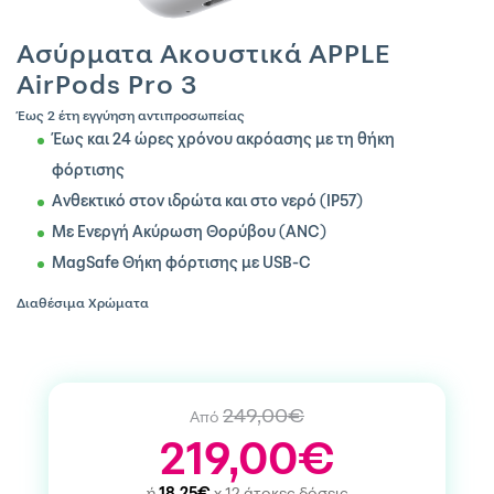
Ασύρματα Ακουστικά APPLE
AirPods Pro 3
Έως 2 έτη εγγύηση αντιπροσωπείας
Έως και 24 ώρες χρόνου ακρόασης με τη θήκη
φόρτισης
Ανθεκτικό στον ιδρώτα και στο νερό (IP57)
Με Ενεργή Ακύρωση Θορύβου (ANC)
MagSafe Θήκη φόρτισης με USB-C
Διαθέσιμα Χρώματα
249,00€
Από
219,00€
ή
18,25€
x 12 άτοκες δόσεις