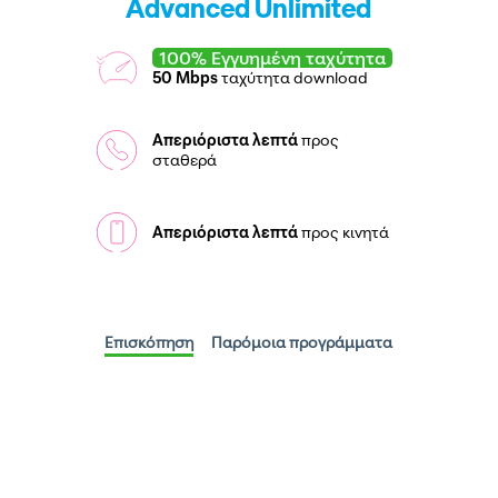
Advanced Unlimited
100% Εγγυημένη ταχύτητα
50 Mbps
ταχύτητα download
Απεριόριστα λεπτά
προς
σταθερά
Απεριόριστα λεπτά
προς κινητά
Επισκόπηση
Παρόμοια προγράμματα