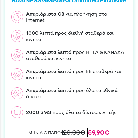
BUSINESS GIGAMAX Unlimited Exclusive
Απεριόριστα
GB
για πλοήγηση στο
Internet
1000
λεπτά
προς διεθνή σταθερά και
κινητά
Απεριόριστα
λεπτά
προς Η.Π.Α & ΚΑΝΑΔΑ
σταθερά και κινητά
Απεριόριστα
λεπτά
προς EE σταθερά και
κινητά
Απεριόριστα
λεπτά
προς όλα τα εθνικά
δίκτυα
2000
SMS
προς όλα τα δίκτυα κινητής
120,00€
59,90€
ΜΗΝΙΑΙΟ ΠΑΓΙΟ