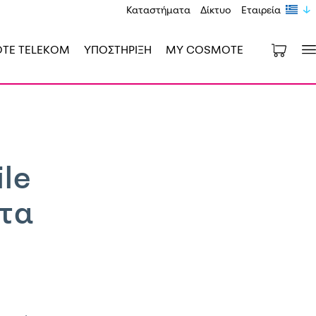
Καταστήματα
Δίκτυο
Εταιρεία
OTE TELEKOM
ΥΠΟΣΤΗΡΙΞΗ
MY COSMOTE
le
ρτα