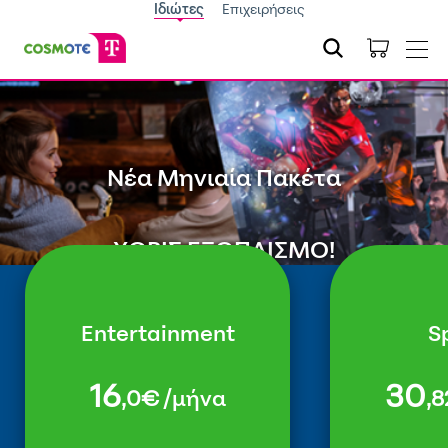
Ιδιώτες
Επιχειρήσεις
Νέα Μηνιαία Πακέτα
ΧΩΡΊΣ ΕΞΟΠΛΙΣΜΟ!
Entertainment
S
16
30
,0€
/μήνα
,