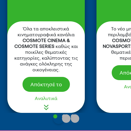
Όλα τα αποκλειστικά
Το νέο μ
κινηματογραφικά κανάλια
περιλαμβά
COSMOTE CINEMA &
COSMOT
COSMOTE SERIES
καθώς και
NOVASPORT
ποικίλες θεματικές
θεματικέ
κατηγορίες, καλύπτοντας τις
περι
ανάγκες ολόκληρης της
οικογένειας.
Απόκ
Απόκτησέ το
Αν
Αναλυτικά