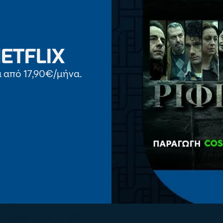
ETFLIX
α από 17,90€/μήνα.