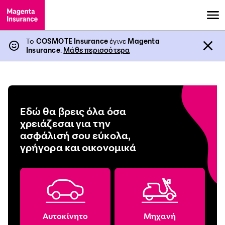
Το
COSMOTE Insurance
έγινε
Magenta
Insurance
.
Μάθε περισσότερα
Εδώ θα βρεις όλα όσα
χρειάζεσαι για την
ασφάλισή σου εύκολα,
γρήγορα και οικονομικά
Αυτοκίνητο
Μηχανή