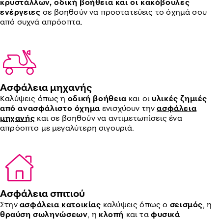
κρυστάλλων, οδική βοήθεια και οι κακόβουλες
ενέργειες
σε βοηθούν να προστατεύεις το όχημά σου
από συχνά απρόοπτα.
Ασφάλεια μηχανής
Καλύψεις όπως η
οδική βοήθεια
και οι
υλικές ζημιές
από ανασφάλιστο όχημα
ενισχύουν την
ασφάλεια
μηχανής
και σε βοηθούν να αντιμετωπίσεις ένα
απρόοπτο με μεγαλύτερη σιγουριά.
Ασφάλεια σπιτιού
Στην
ασφάλεια κατοικίας
καλύψεις όπως ο
σεισμός
, η
θραύση σωληνώσεων
, η
κλοπή
και τα
φυσικά