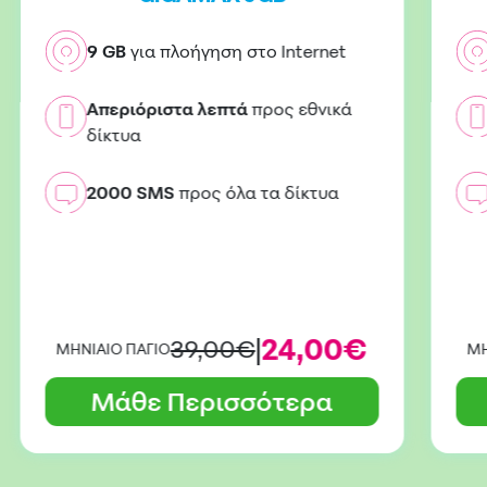
9 GB
για πλοήγηση στο Internet
Απεριόριστα λεπτά
προς εθνικά
δίκτυα
2000 SMS
προς όλα τα δίκτυα
|
24,00€
39,00€
ΜΗΝΙΑΙΟ ΠΑΓΙΟ
ΜΗ
Μάθε Περισσότερα