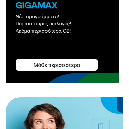
5G WiFi
Γρήγορο Ιnternet στο σπίτι,
παντού στην Ελλάδα,
ΤΩΡΑ
και με απεριόριστα λεπτά ομιλίας!
Μάθε περισσότερα