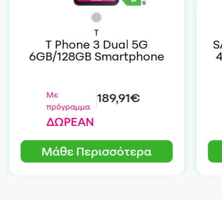
T
T Phone 3 Dual 5G
S
6GB/128GB Smartphone
Με
189,91€
πρόγραμμα
ΔΩΡΕΑΝ
Μάθε Περισσότερα