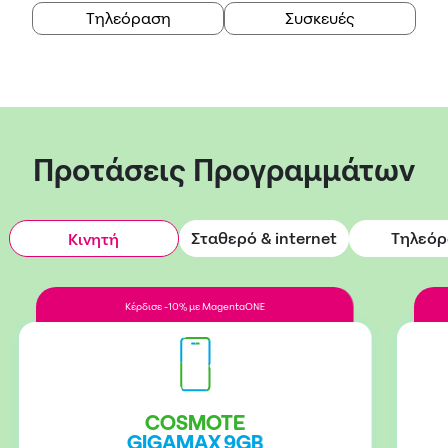
Τηλεόραση
Συσκευές
Προτάσεις Προγραμμάτων
Σταθερό & internet
Τηλεό
Κινητή
Κέρδισε -10% με MagentaONE
COSMOTE
GIGAMAX 9GB