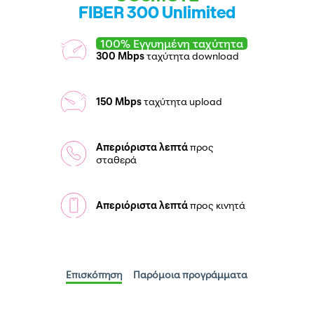
FIBER 300 Unlimited
100% Εγγυημένη ταχύτητα
300 Mbps
ταχύτητα download
150 Mbps
ταχύτητα upload
Απεριόριστα λεπτά
προς
σταθερά
Απεριόριστα λεπτά
προς κινητά
Επισκόπηση
Παρόμοια προγράμματα