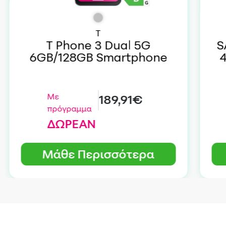
T
T Phone 3 Dual 5G
S
6GB/128GB Smartphone
Με
189,91€
πρόγραμμα
ΔΩΡΕΑΝ
Μάθε Περισσότερα