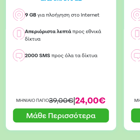
9 GB
για πλοήγηση στο Internet
Απεριόριστα λεπτά
προς εθνικά
δίκτυα
2000 SMS
προς όλα τα δίκτυα
|
24,00€
39,00€
ΜΗΝΙΑΙΟ ΠΑΓΙΟ
ΜΗ
Μάθε Περισσότερα