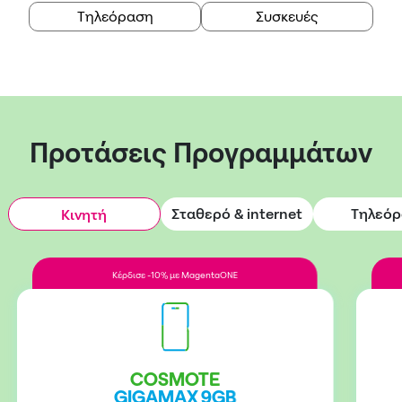
Τηλεόραση
Συσκευές
Προτάσεις Προγραμμάτων
Σταθερό & internet
Τηλεό
Κινητή
Κέρδισε -10% με MagentaONE
COSMOTE
GIGAMAX 9GB