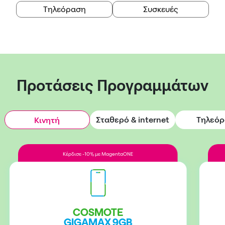
Τηλεόραση
Συσκευές
Προτάσεις Προγραμμάτων
Σταθερό & internet
Τηλεό
Κινητή
Κέρδισε -10% με MagentaONE
COSMOTE
GIGAMAX 9GB