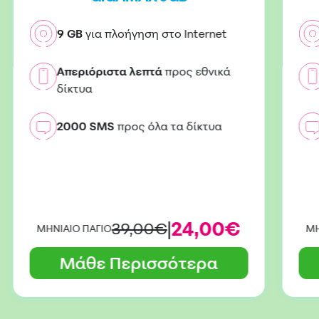
9 GB
για πλοήγηση στο Internet
Απεριόριστα λεπτά
προς εθνικά
δίκτυα
2000 SMS
προς όλα τα δίκτυα
|
24,00€
39,00€
ΜΗΝΙΑΙΟ ΠΑΓΙΟ
ΜΗ
Μάθε Περισσότερα