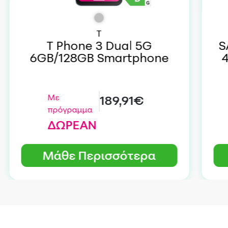
T
T Phone 3 Dual 5G
S
6GB/128GB Smartphone
Με
189,91€
πρόγραμμα
ΔΩΡΕΑΝ
Μάθε Περισσότερα