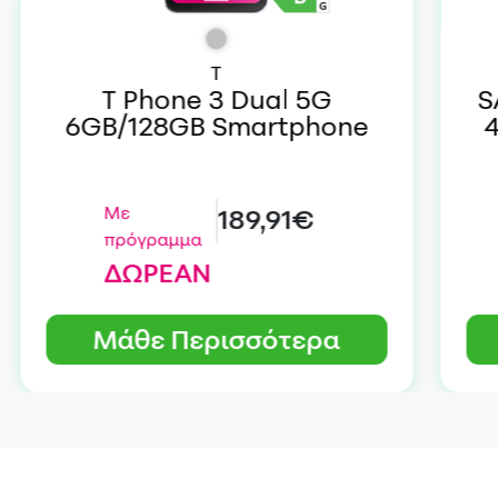
T
T Phone 3 Dual 5G
S
6GB/128GB Smartphone
Με
189,91€
πρόγραμμα
ΔΩΡΕΑΝ
Μάθε Περισσότερα