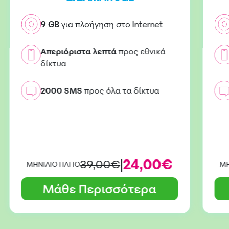
9 GB
για πλοήγηση στο Internet
Απεριόριστα λεπτά
προς εθνικά
δίκτυα
2000 SMS
προς όλα τα δίκτυα
|
24,00€
39,00€
ΜΗΝΙΑΙΟ ΠΑΓΙΟ
ΜΗ
Μάθε Περισσότερα