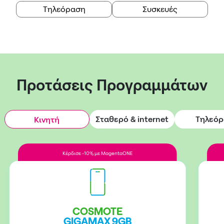
Τηλεόραση
Συσκευές
Προτάσεις Προγραμμάτων
Σταθερό & internet
Τηλεό
Κινητή
Κέρδισε -10% με MagentaONE
COSMOTE
GIGAMAX 9GB