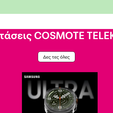
τάσεις COSMOTE TEL
Δες τες όλες