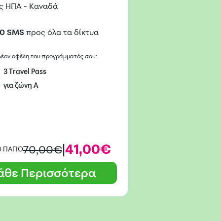
ς ΗΠΑ - Καναδά
0 SMS
προς όλα τα δίκτυα
λέον οφέλη του προγράμματός σου:
3 Travel Pass
για ζώνη Α
|
41,00€
70,00€
 ΠΑΓΙΟ
άθε Περισσότερα