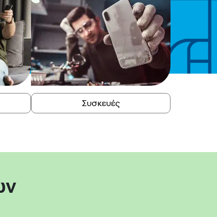
Συσκευές
ων