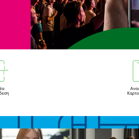
έα
Ανα
δεση
Καρτο