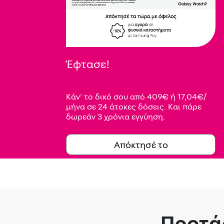
Έφτασε!
Κάν’ το δικό σου από 409€ ή 17,04€/
μήνα σε 24 άτοκες δόσεις. Και πάρε
δωρεάν 3 χρόνια εγγύηση.
Απόκτησέ το
Προτάσ