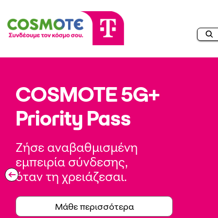
COSMOTE 5G+
Priority Pass
Ζήσε αναβαθμισμένη
εμπειρία σύνδεσης,
όταν τη χρειάζεσαι.
Μάθε περισσότερα