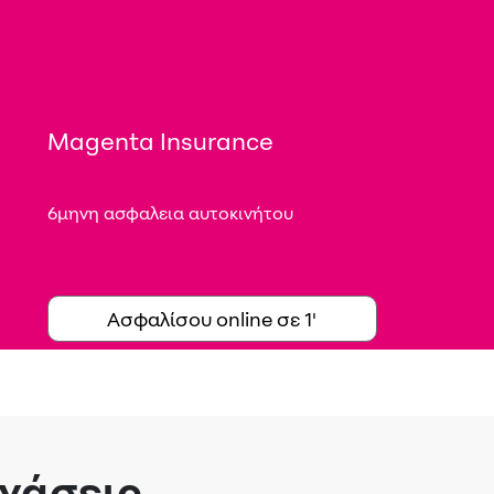
Magenta Insurance
6μηνη ασφαλεια αυτοκινήτου
Ασφαλίσου online σε 1'
 χάσεις