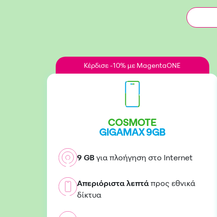
Κέρδισε -10% με MagentaONE
COSMOTE
GIGAMAX 9GB
9 GB
για πλοήγηση στο Internet
Απεριόριστα λεπτά
προς εθνικά
δίκτυα