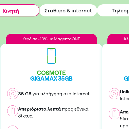
Σταθερό & internet
Τηλεό
Κινητή
Κέρδισε -10% με MagentaONE
Κέ
COSMOTE
GIGAMAX 35GB
G
Unl
35 GB
για πλοήγηση στο Internet
Inte
Απεριόριστα λεπτά
προς εθνικά
Απε
δίκτυα
δίκ
προ