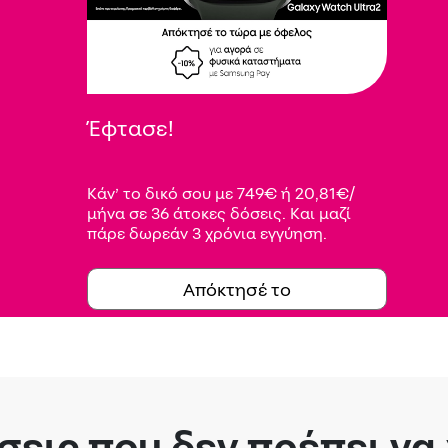
Έφτασε!
Κάν’ το δικό σου με 749€ ή 20,81€/
μήνα σε 36 άτοκες δόσεις. Και μαζί
πάρε δωρεάν 3 χρόνια εγγύηση.
Απόκτησέ το
εις που δεν πρέπει να