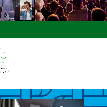
νέωση
COSMOT
κινητής