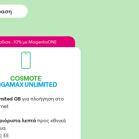
ραση
ρδισε -10% με MagentaONE
COSMOTE
IGAMAX UNLIMITED
imited GB
για πλοήγηση στο
rnet
ριόριστα λεπτά
προς εθνικά
τυα
ς ΕΕ